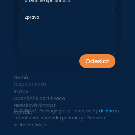
Odeslat
Domů
O společnosti
Služby
Ocenění a certifikace
Nezisková činnost
© 2025 EVEL Packaging s.r.o. I created by
dr-abe.cz
Kontakt
I Všeobecné obchodní podmínky I Ochrana
osobních údajů