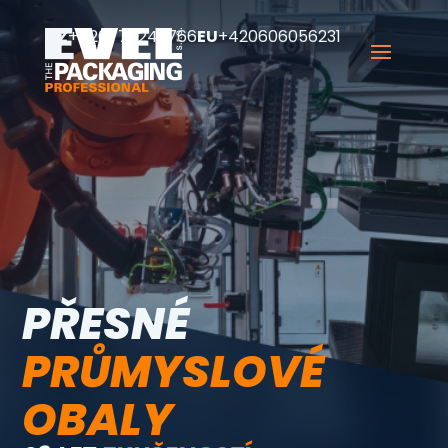
CZ
+420777249766
EU
+420606056231
PŘESNÉ
PRŮMYSLOVÉ
OBALY