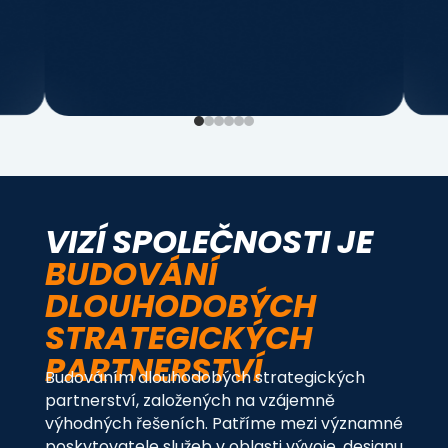
VIZÍ SPOLEČNOSTI JE
BUDOVÁNÍ
DLOUHODOBÝCH
STRATEGICKÝCH
PARTNERSTVÍ
Budováním dlouhodobých strategických
partnerství, založených na vzájemně
výhodných řešeních. Patříme mezi významné
poskytovatele služeb v oblasti vývoje, designu