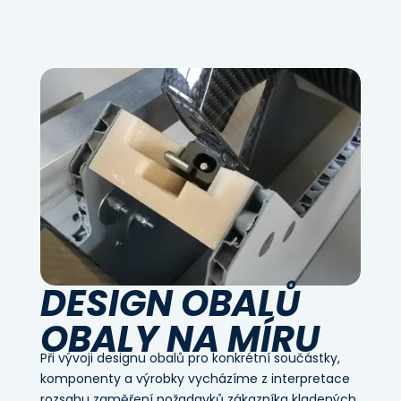
DESIGN OBALŮ
OBALY NA MÍRU
Při vývoji designu obalů pro konkrétní součástky,
komponenty a výrobky vycházíme z interpretace
rozsahu zaměření požadavků zákazníka kladených