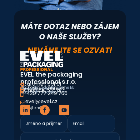
MÁTE DOTAZ NEBO ZÁJEM
O NAŠE SLUŽBY?
NEVÁHEJTE SE OZVAT!
EVEL the packaging
professional s.r.o.
Jaroměř, 551 01

Obchodní oddělení země EU:
+420 606 056 231
Výrobní provoz:
Choltice, 533 61


Obchodní oddělení ČR:
+420 777 249 766

evel@evel.cz

Sledujte nás