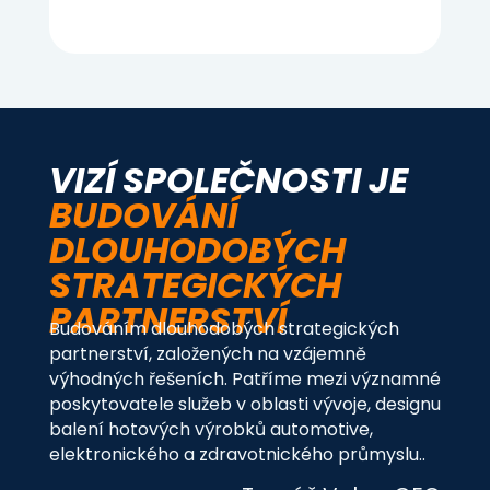
VIZÍ SPOLEČNOSTI JE
BUDOVÁNÍ
DLOUHODOBÝCH
STRATEGICKÝCH
PARTNERSTVÍ
Budováním dlouhodobých strategických
partnerství, založených na vzájemně
výhodných řešeních. Patříme mezi významné
poskytovatele služeb v oblasti vývoje, designu
balení hotových výrobků automotive,
elektronického a zdravotnického průmyslu..