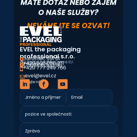
MÁTE DOTAZ NEBO ZÁJEM
O NAŠE SLUŽBY?
NEVÁHEJTE SE OZVAT!
EVEL the packaging
professional s.r.o.
Jaroměř, 551 01

Obchodní oddělení země EU:
+420 606 056 231
Výrobní provoz:
Choltice, 533 61


Obchodní oddělení ČR:
+420 777 249 766

evel@evel.cz

Sledujte nás