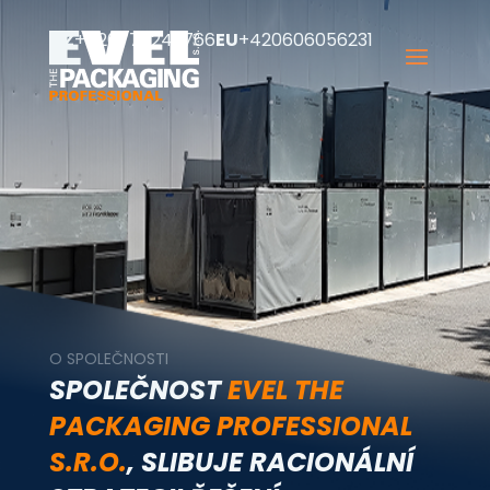
CZ
+420777249766
EU
+420606056231
O SPOLEČNOSTI
SPOLEČNOST
EVEL THE
PACKAGING PROFESSIONAL
S.R.O.
, SLIBUJE RACIONÁLNÍ