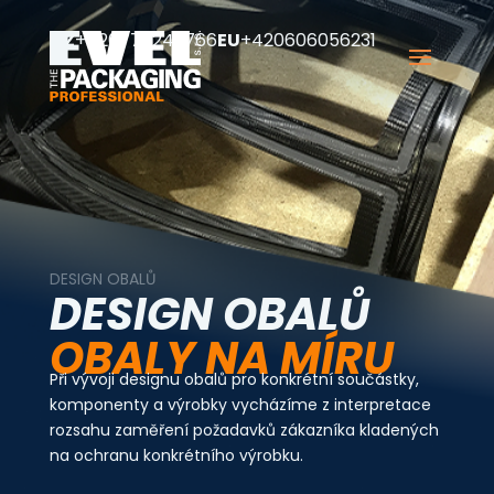
CZ
+420777249766
EU
+420606056231
DESIGN OBALŮ
DESIGN OBALŮ
OBALY NA MÍRU
Při vývoji designu obalů pro konkrétní součástky,
komponenty a výrobky vycházíme z interpretace
rozsahu zaměření požadavků zákazníka kladených
na ochranu konkrétního výrobku.