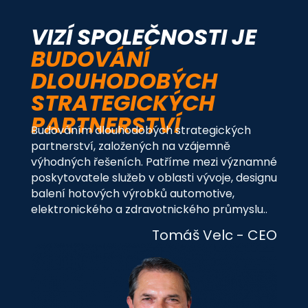
VIZÍ SPOLEČNOSTI JE
BUDOVÁNÍ
DLOUHODOBÝCH
STRATEGICKÝCH
PARTNERSTVÍ
Budováním dlouhodobých strategických
partnerství, založených na vzájemně
výhodných řešeních. Patříme mezi významné
poskytovatele služeb v oblasti vývoje, designu
balení hotových výrobků automotive,
elektronického a zdravotnického průmyslu..
Tomáš Velc - CEO