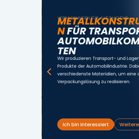
METALLKONSTR
VERPACKUNGEN FÜR AUTOMOTIVE
N
FÜR TRANSPO
AUTOMOBILKO
TEN
Wir produzieren Transport- und Lage
Produkte der Automobilindustrie. Dab
4
verschiedenste Materialien, um eine 
Verpackungslösung zu realisieren.
Ich bin interessiert
Weitere