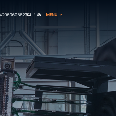
MENU
420606056231
CZ
EN