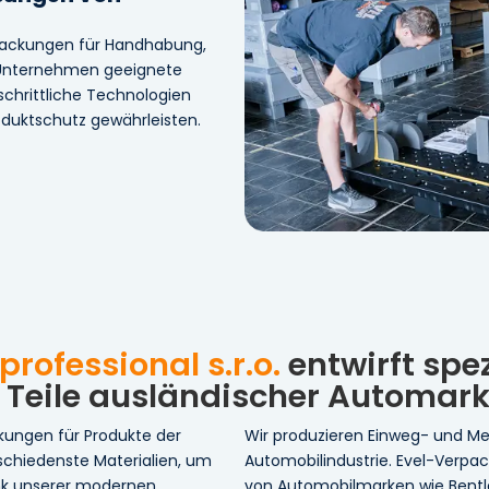
rpackungen für Handhabung,
 Unternehmen geeignete
tschrittliche Technologien
roduktschutz gewährleisten.
rofessional s.r.o.
entwirft spe
r Teile ausländischer Automark
kungen für Produkte der
Wir produzieren Einweg- und M
schiedenste Materialien, um
Automobilindustrie. Evel-Verpa
ank unserer modernen
von Automobilmarken wie Bentley