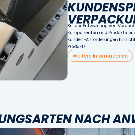
KUNDENSPE
VERPACKU
Bei der Entwicklung von Verpack
Komponenten und Produkte orien
Kunden-Anforderungen hinsicht
Produkts.
Weitere Informationen
UNGSARTEN NACH A