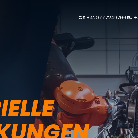
CZ
+420777249766
EU
+
IELLE
KUNGEN