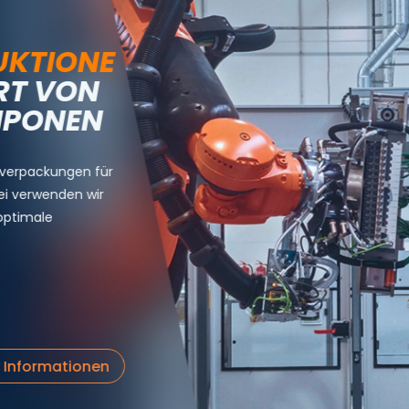
UKTIONE
RT VON
MPONEN
rverpackungen für
ei verwenden wir
optimale
 Informationen